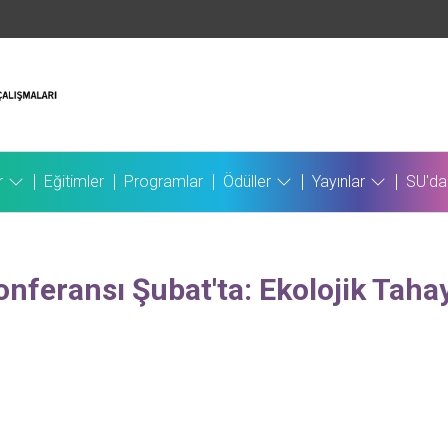
r
Eğitimler
Programlar
Ödüller
Yayınlar
SU'da
feransı Şubat'ta: Ekolojik Tahayy