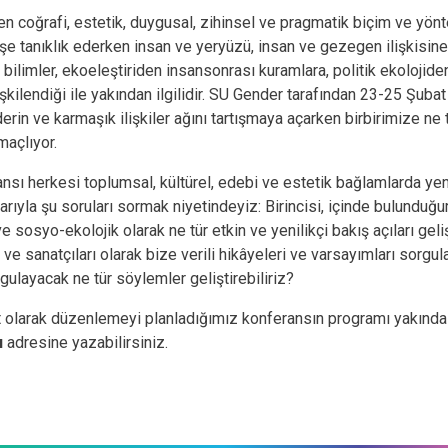
n coğrafi, estetik, duygusal, zihinsel ve pragmatik biçim ve yö
şe tanıklık ederken insan ve yeryüzü, insan ve gezegen ilişkisine 
 bilimler, ekoeleştiriden insansonrası kuramlara, politik ekolojiden
ilişkilendiği ile yakından ilgilidir. SU Gender tarafından 23-25 Şub
rin ve karmaşık ilişkiler ağını tartışmaya açarken birbirimize ne t
maçlıyor.
nsı herkesi toplumsal, kültürel, edebi ve estetik bağlamlarda yen
larıyla şu soruları sormak niyetindeyiz: Birincisi, içinde bulunduğ
sosyo-ekolojik olarak ne tür etkin ve yenilikçi bakış açıları gelişti
 ve sanatçıları olarak bize verili hikâyeleri ve varsayımları sorg
rgulayacak ne tür söylemler geliştirebiliriz?
t olarak düzenlemeyi planladığımız konferansın programı yakında a
u
adresine yazabilirsiniz.