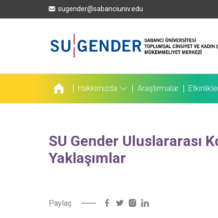
Ana
sugender@sabanciuniv.edu
içeriğe
atla
Hakkımızda
Araştırmalar
Etkinlikle
Ana
gezinti
menüsü
SU Gender Uluslararası Kon
Yaklaşımlar
Paylaş