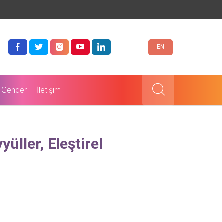
EN
 Gender
İletişim
üller, Eleştirel