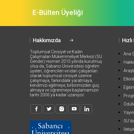
E-Bülten Üyeliği
Hakkımızda
Hızlı
Toplumsal Cinsiyet ve Kadın
Ana 
Çalışmaları Mükemmeliyet Merkezi (SU
Gender) resmen 2015 yılında kurulmuş
Hakk
olsa da, Sabancı Üniversitesi öğretim
Araşt
üyeleri, öğrencileri ve idari çalışanları
olarak toplumsal cinsiyet üzerine
Etkinl
çalışmaya, farkındalık yaratmaya,
kendimizi eğitmeye, birbirimizden güç
Eğiti
almaya ve öğrenmeye başlamamızın
tarihi 2006’ya kadar uzanıyor.
Prog
Ödüll
Yayın
SU'd
İletiş