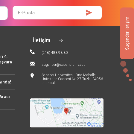
E-
Mail
Sugender İletişim
İletişim
(216) 483 93 30
rı 4.
Başvuru
sugender@sabanciuniv.edu
Sabancı Üniversitesi, Orta Mahalle,
Üniversite Caddesi No:27 Tuzla, 34956
yında!
İstanbul
Arası