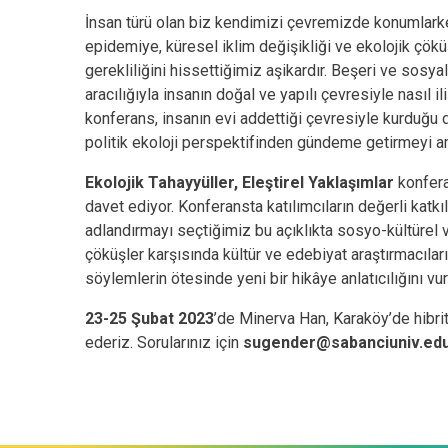
İnsan türü olan biz kendimizi çevremizde konumlarke
epidemiye, küresel iklim değişikliği ve ekolojik çökü
gerekliliğini hissettiğimiz aşikardır. Beşeri ve sosyal
aracılığıyla insanın doğal ve yapılı çevresiyle nasıl 
konferans, insanın evi addettiği çevresiyle kurduğu de
politik ekoloji perspektifinden gündeme getirmeyi a
Ekolojik Tahayyüller, Eleştirel Yaklaşımlar
konfera
davet ediyor. Konferansta katılımcıların değerli katkı
adlandırmayı seçtiğimiz bu açıklıkta sosyo-kültürel ve 
çöküşler karşısında kültür ve edebiyat araştırmacıları
söylemlerin ötesinde yeni bir hikâye anlatıcılığını vu
23-25 Şubat 2023
’de Minerva Han, Karaköy’de hibri
ederiz. Sorularınız için
sugender@sabanciuniv.ed