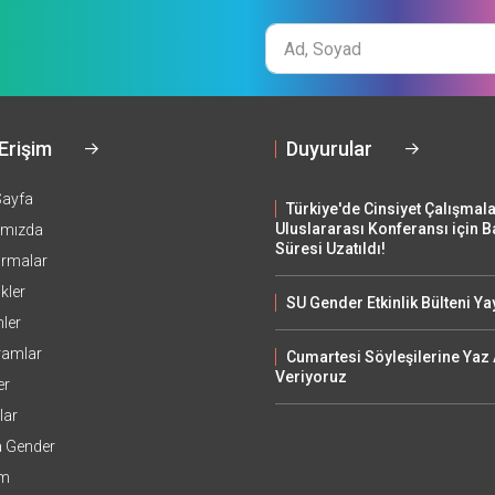
Ad
Soyad
 Erişim
Duyurular
Sayfa
Türkiye'de Cinsiyet Çalışmala
Uluslararası Konferansı için 
ımızda
Süresi Uzatıldı!
ırmalar
ikler
SU Gender Etkinlik Bülteni Ya
mler
ramlar
Cumartesi Söyleşilerine Yaz 
Veriyoruz
er
lar
a Gender
im