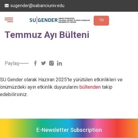
Skip
sugender@sabanciuniv.edu
to
main
content
TR
Temmuz Ayı Bülteni
Paylaş
SU Gender olarak Haziran 2025'te yürütülen etkinlikleri ve
önümüzdeki ayın etkinlik duyurularını
bültenden
takip
edebilirsiniz.
E-Newsletter Subscription