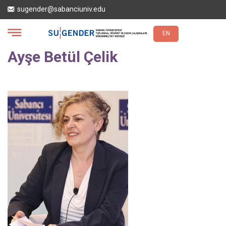
Ana
sugender@sabanciuniv.edu
içeriğe
atla
EN
Ayşe Betül Çelik