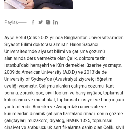
Paylaş
Ayşe Betül Çelik 2002 yılında Binghamton Üniversitesi’nden
Siyaset Bilimi doktorası almıştır. Halen Sabancı
Üniversitesi’nde siyaset bilimi ve çatışma çözümü
alanlarında ders vermekte olan Çelik, doktora tezini
İstanbul’daki hemşehri ve Kürt dernekleri üzerine yazmıştır.
2009’da American University (A.B.D.) ve 2013’de de
University of Sydney’de (Avustralya) ziyaretçi öğretim
üyeliği yapmıştır. Çalışma alanları çatışma çözümü, Kürt
sorunu, zorunlu göç, sivil toplum ve barış inşȃası, toplumsal
kutuplaşma ve mutabakat, toplumsal cinsiyet ve barış inşası
yöntemleridir. Amerika ve Avrupa’daki üniversite ve
kurumlardan dinamik çatışma haritalandırması, sorun çözme
çalıştayları, müzakere, diyalog, BMGK 1325, toplumsal
cinsiyet ve arabuluculuk sertifikalarına sahip olan Çelik, sivil