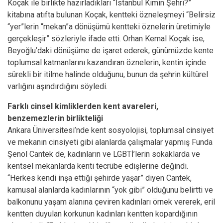
Koçak ile birlikte hazırladıkları “İstanbul Kimin Şehri?”
kitabına atıfta bulunan Koçak, kentteki özneleşmeyi “Belirsiz
“yer”lerin “mekan”a dönüşümü kentteki öznelerin üretimiyle
gerçekleşir” sözleriyle ifade etti. Orhan Kemal Koçak ise,
Beyoğlu’daki dönüşüme de işaret ederek, günümüzde kente
toplumsal katmanlarını kazandıran öznelerin, kentin içinde
sürekli bir itilme halinde olduğunu, bunun da şehrin kültürel
varlığını aşındırdığını söyledi.
Farklı cinsel kimliklerden kent avareleri,
benzemezlerin birlikteliği
Ankara Üniversitesi’nde kent sosyolojisi, toplumsal cinsiyet
ve mekanın cinsiyeti gibi alanlarda çalışmalar yapmış Funda
Şenol Cantek de, kadınların ve LGBTİ’lerin sokaklarda ve
kentsel mekanlarda kenti tecrübe edişlerine değindi.
“Herkes kendi inşa ettiği şehirde yaşar” diyen Cantek,
kamusal alanlarda kadınlarının “yok gibi” olduğunu belirtti ve
balkonunu yaşam alanına çeviren kadınları örnek vererek, eril
kentten duyulan korkunun kadınları kentten kopardığının