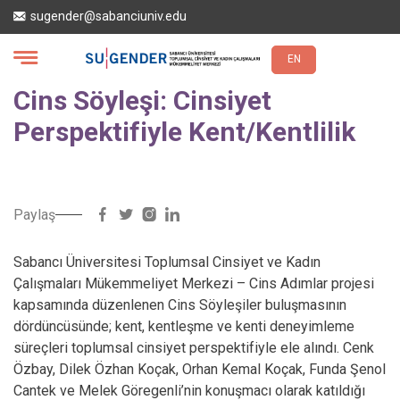
Ana
sugender@sabanciuniv.edu
içeriğe
atla
EN
Cins Söyleşi: Cinsiyet
Perspektifiyle Kent/Kentlilik
Paylaş
Sabancı Üniversitesi Toplumsal Cinsiyet ve Kadın
Çalışmaları Mükemmeliyet Merkezi – Cins Adımlar projesi
kapsamında düzenlenen Cins Söyleşiler buluşmasının
dördüncüsünde; kent, kentleşme ve kenti deneyimleme
süreçleri toplumsal cinsiyet perspektifiyle ele alındı. Cenk
Özbay, Dilek Özhan Koçak, Orhan Kemal Koçak, Funda Şenol
Cantek ve Melek Göregenli’nin konuşmacı olarak katıldığı