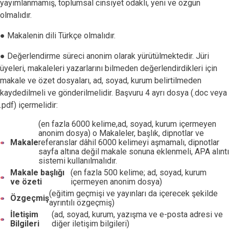
yayımlanmamış, toplumsal cinsiyet odaklı, yeni ve özgün
olmalıdır.
● Makalenin dili Türkçe olmalıdır.
● Değerlendirme süreci anonim olarak yürütülmektedir. Jüri
üyeleri, makaleleri yazarlarını bilmeden değerlendirdikleri için
makale ve özet dosyaları, ad, soyad, kurum belirtilmeden
kaydedilmeli ve gönderilmelidir. Başvuru 4 ayrı dosya (.doc veya
.pdf) içermelidir:
(en fazla 6000 kelime,ad, soyad, kurum içermeyen
anonim dosya) o Makaleler, başlık, dipnotlar ve
Makale
referanslar dâhil 6000 kelimeyi aşmamalı, dipnotlar
sayfa altına değil makale sonuna eklenmeli, APA alıntı
sistemi kullanılmalıdır.
Makale başlığı
(en fazla 500 kelime; ad, soyad, kurum
ve özeti
içermeyen anonim dosya)
(eğitim geçmişi ve yayınları da içerecek şekilde
Özgeçmiş
ayrıntılı özgeçmiş)
İletişim
(ad, soyad, kurum, yazışma ve e-posta adresi ve
Bilgileri
diğer iletişim bilgileri)