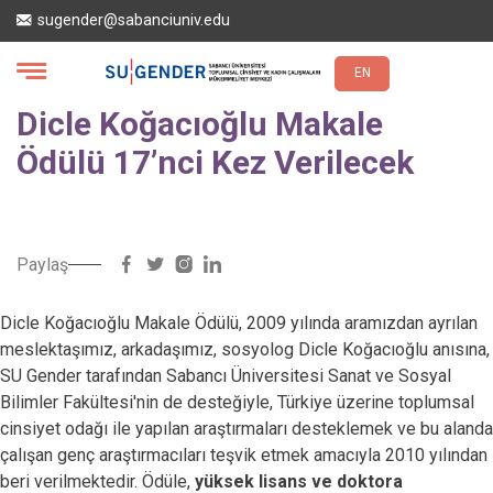
Ana
sugender@sabanciuniv.edu
içeriğe
atla
EN
Dicle Koğacıoğlu Makale
Ödülü 17’nci Kez Verilecek
Paylaş
Dicle Koğacıoğlu Makale Ödülü, 2009 yılında aramızdan ayrılan
meslektaşımız, arkadaşımız, sosyolog Dicle Koğacıoğlu anısına,
SU Gender tarafından Sabancı Üniversitesi Sanat ve Sosyal
Bilimler Fakültesi'nin de desteğiyle, Türkiye üzerine toplumsal
cinsiyet odağı ile yapılan araştırmaları desteklemek ve bu alanda
çalışan genç araştırmacıları teşvik etmek amacıyla 2010 yılından
beri verilmektedir. Ödüle,
yüksek lisans ve doktora