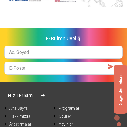
E-Bülten Üyeliği
Ad
Soyad
E-
Mail
Sugender İletişim
Hızlı Erişim
Ana Sayfa
Programlar
Hakkımızda
Ödüller
Araştırmalar
Yayınlar