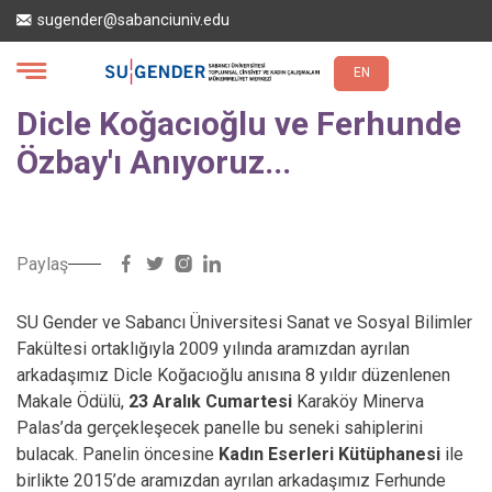
Ana
sugender@sabanciuniv.edu
içeriğe
atla
EN
Dicle Koğacıoğlu ve Ferhunde
Özbay'ı Anıyoruz...
Paylaş
SU Gender ve Sabancı Üniversitesi Sanat ve Sosyal Bilimler
Fakültesi ortaklığıyla 2009 yılında aramızdan ayrılan
arkadaşımız Dicle Koğacıoğlu anısına 8 yıldır düzenlenen
Makale Ödülü,
23 Aralık Cumartesi
Karaköy Minerva
Palas’da gerçekleşecek panelle bu seneki sahiplerini
bulacak. Panelin öncesine
Kadın Eserleri Kütüphanesi
ile
birlikte 2015’de aramızdan ayrılan arkadaşımız Ferhunde