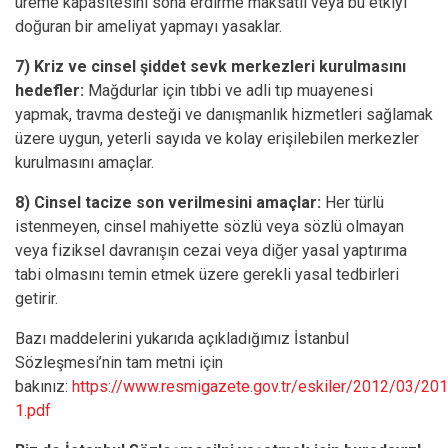
üreme kapasitesini sona erdirme maksatlı veya bu etkiyi
doğuran bir ameliyat yapmayı yasaklar.
7) Kriz ve cinsel şiddet sevk merkezleri kurulmasını
hedefler:
Mağdurlar için tıbbi ve adli tıp muayenesi
yapmak, travma desteği ve danışmanlık hizmetleri sağlamak
üzere uygun, yeterli sayıda ve kolay erişilebilen merkezler
kurulmasını amaçlar.
8) Cinsel tacize son verilmesini amaçlar:
Her türlü
istenmeyen, cinsel mahiyette sözlü veya sözlü olmayan
veya fiziksel davranışın cezai veya diğer yasal yaptırıma
tabi olmasını temin etmek üzere gerekli yasal tedbirleri
getirir.
Bazı maddelerini yukarıda açıkladığımız İstanbul
Sözleşmesi’nin tam metni için
bakınız:
https://www.resmigazete.gov.tr/eskiler/2012/03/2
1.pdf