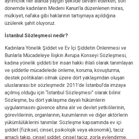
ayrımcılık her alanda yaygın şekilde devam ederken, son
dönemde kadınların Medeni Kanun’la düzenlenen miras,
mülkiyet, nafaka gibi haklarının tartışmaya açıldığına
üzülerek şahit oluyoruz.
İstanbul Sözleşmesi nedir?
Kadınlara Yönelik Şiddet ve Ev İçi Şiddetin Önlenmesi ve
Bunlarla Mücadeleye İlişkin Avrupa Konseyi Sözleşmesi,
kadına yönelik şiddeti bir insan hakkı ihlali olarak tanımlayan
ve şiddetle mücadelede önleme, koruma, kovuşturma,
destek politikaları olmak üzere dört yaklaşımdan oluşan
uluslararası bir sözleşmedir. 2011’de İstanbul’da imzaya
açılmış olduğu için “İstanbul Sözleşmesi” olarak bilinir.
Sözleşme, bu dört yaklaşıma dayalı hükümlerin
uygulanmasını güvence altına alır ve devlet yetkililerinin,
görevlilerinin, organlarının, kurumlarının ve diğer aktörlerin
yükümlülüklerini tanımlar. Sözleşme kapsamında ev içi
şiddet (fiziksel, cinsel, psikolojik veya ekonomik), taciz
amaçlı takip, cinsel şiddet, cinsel taciz, zorla evlendirme,