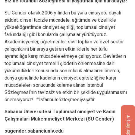
Biz de İstanbul Sözleşmesi'ni yaşatmak için buradayız!
SU Gender olarak 2006 yılından bu yana cinsiyete dayalı
şiddet, cinsel tacizle mücadele, eğitimde ve özellikle
yükseköğretimde cinsiyet eşitliği, toplumsal cinsiyet
farkındalığı gibi konularda çalışmalar yürütüyoruz.
Akademisyenler, öğretmenler, sivil toplum ve özel sektör
çalışanlarını bir araya getiren etkinliklerle her türlü
ayrımcılığa karşı mücadele etmeye çalışıyoruz. Devletlerin
toplumsal cinsiyet temelli şiddetin önlenmesine dair
yükümlülükleri konusunda sorumluluk almalarını öneren,
dünya genelinde kadınların cinsiyet eşitsizliğine karşı
mücadeleleri sonucunda kaleme alınan İstanbul
Sözleşmesi’nin tavizsiz ve etkin bir şekilde uygulanmasını
önemsiyoruz! #İstanbulsözleşmesiyaşatır
Sabancı Üniversitesi Toplumsal cinsiyet ve Kadın
Sugender İletişim
Çalışmaları Mükemmeliyet Merkezi (SU Gender)
sugender.sabanciuniv.edu