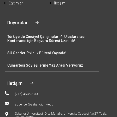
Eğitimler
İletişim
Duyurular
Türkiye'de Cinsiyet Çalışmaları 4. Uluslararası
Konferansı için Başvuru Süresi Uzatıldı!
SU Gender Etkinlik Bülteni Yayında!
Cumartesi Söyleşilerine Yaz Arası Veriyoruz
İletişim
(216) 483 93 30
sugender@sabanciuniv.edu
Sabancı Üniversitesi, Orta Mahalle, Üniversite Caddesi No:27 Tuzla,
34956 İstanbul