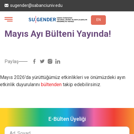
Ana
sugender@sabanciuniv.edu
içeriğe
atla
EN
Mayıs Ayı Bülteni Yayında!
Paylaş
Mayıs 2026'da yürüttüğümüz etkinlikleri ve önümüzdeki ayın
etkinlik duyurularını
bültenden
takip edebilirsiniz.
E-Bülten Üyeliği
Ad