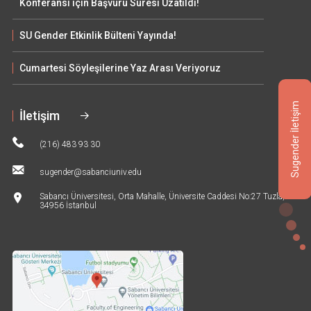
Konferansı için Başvuru Süresi Uzatıldı!
SU Gender Etkinlik Bülteni Yayında!
Cumartesi Söyleşilerine Yaz Arası Veriyoruz
Sugender İletişim
İletişim
(216) 483 93 30
sugender@sabanciuniv.edu
Sabancı Üniversitesi, Orta Mahalle, Üniversite Caddesi No:27 Tuzla,
34956 İstanbul