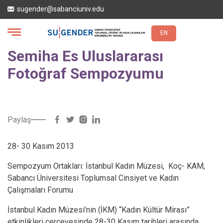
Ana
sugender@sabanciuniv.edu
içeriğe
atla
EN
Semiha Es Uluslararası
Fotoğraf Sempozyumu
Paylaş
28- 30 Kasım 2013
Sempozyum Ortakları: İstanbul Kadın Müzesi, Koç- KAM,
Sabancı Üniversitesi Toplumsal Cinsiyet ve Kadın
Çalışmaları Forumu
İstanbul Kadın Müzesi’nin (İKM) “Kadın Kültür Mirası”
etkinlikleri çerçevesinde 28-30 Kasım tarihleri arasında