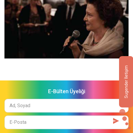
Sugender İletişim
E-Bülten Üyeliği
Ad
Soyad
E-
Mail