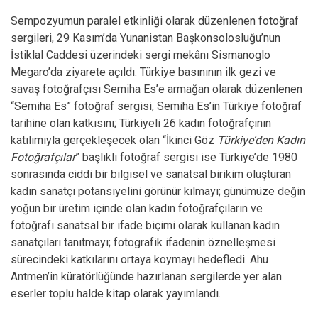
Sempozyumun paralel etkinliği olarak düzenlenen fotoğraf
sergileri, 29 Kasım’da Yunanistan Başkonsolosluğu’nun
İstiklal Caddesi üzerindeki sergi mekânı Sismanoglo
Megaro’da ziyarete açıldı. Türkiye basınının ilk gezi ve
savaş fotoğrafçısı Semiha Es’e armağan olarak düzenlenen
“Semiha Es” fotoğraf sergisi, Semiha Es’in Türkiye fotoğraf
tarihine olan katkısını; Türkiyeli 26 kadın fotoğrafçının
katılımıyla gerçekleşecek olan “İkinci Göz
Türkiye’den Kadın
Fotoğrafçılar
” başlıklı fotoğraf sergisi ise Türkiye’de 1980
sonrasında ciddi bir bilgisel ve sanatsal birikim oluşturan
kadın sanatçı potansiyelini görünür kılmayı; günümüze değin
yoğun bir üretim içinde olan kadın fotoğrafçıların ve
fotoğrafı sanatsal bir ifade biçimi olarak kullanan kadın
sanatçıları tanıtmayı; fotografik ifadenin öznelleşmesi
sürecindeki katkılarını ortaya koymayı hedefledi. Ahu
Antmen’in küratörlüğünde hazırlanan sergilerde yer alan
eserler toplu halde kitap olarak yayımlandı.