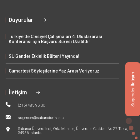
Duyurular
Türkiye'de Cinsiyet Çalışmaları 4. Uluslararası
Konferansı için Başvuru Süresi Uzatıldı!
SU Gender Etkinlik Bülteni Yayında!
Cumartesi Söyleşilerine Yaz Arası Veriyoruz
Sugender İletişim
İletişim
(216) 483 93 30
sugender@sabanciuniv.edu
Sabancı Üniversitesi, Orta Mahalle, Üniversite Caddesi No:27 Tuzla,
34956 İstanbul