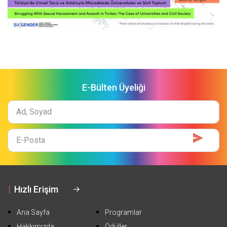
E-Bülten Üyeliği
Ad
Soyad
E-
Mail
Hızlı Erişim
Ana Sayfa
Programlar
Hakkımızda
Ödüller