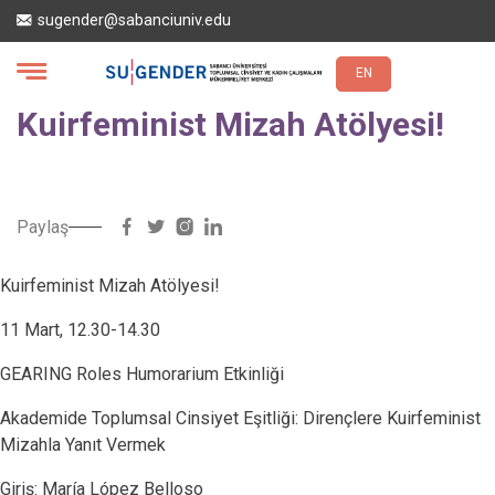
Ana
sugender@sabanciuniv.edu
içeriğe
atla
EN
Kuirfeminist Mizah Atölyesi!
Paylaş
Kuirfeminist Mizah Atölyesi!
11 Mart, 12.30-14.30
GEARING Roles Humorarium Etkinliği
Akademide Toplumsal Cinsiyet Eşitliği: Dirençlere Kuirfeminist
Mizahla Yanıt Vermek
Giriş: María López Belloso