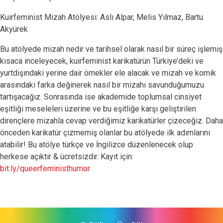
Kuirfeminist Mizah Atölyesi: Aslı Alpar, Melis Yılmaz, Bartu
Akyürek
Bu atölyede mizah nedir ve tarihsel olarak nasıl bir süreç işlemiş
kısaca inceleyecek, kuirfeminist karikatürün Türkiye’deki ve
yurtdışındaki yerine dair örnekler ele alacak ve mizah ve komik
arasındaki farka değinerek nasıl bir mizahı savunduğumuzu
tartışacağız. Sonrasında ise akademide toplumsal cinsiyet
eşitliği meseleleri üzerine ve bu eşitliğe karşı geliştirilen
dirençlere mizahla cevap verdiğimiz karikatürler çizeceğiz. Daha
önceden karikatür çizmemiş olanlar bu atölyede ilk adımlarını
atabilir! Bu atölye türkçe ve İngilizce düzenlenecek olup
herkese açıktır & ücretsizdir. Kayıt için:
bit.ly/queerfeministhumor