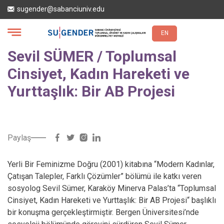
Ana
sugender@sabanciuniv.edu
içeriğe
atla
EN
Sevil SÜMER / Toplumsal
Cinsiyet, Kadın Hareketi ve
Yurttaşlık: Bir AB Projesi
Paylaş
Yerli Bir Feminizme Doğru (2001) kitabına “Modern Kadınlar,
Çatışan Talepler, Farklı Çözümler” bölümü ile katkı veren
sosyolog Sevil Sümer, Karaköy Minerva Palas’ta “Toplumsal
Cinsiyet, Kadın Hareketi ve Yurttaşlık: Bir AB Projesi“ başlıklı
bir konuşma gerçekleştirmiştir. Bergen Üniversitesi’nde