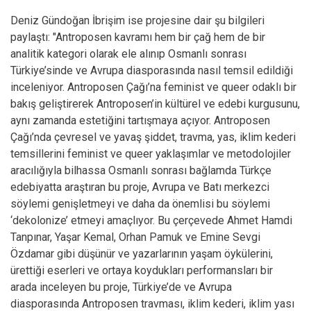
Deniz Gündoğan İbrişim ise projesine dair şu bilgileri
paylaştı: "Antroposen kavramı hem bir çağ hem de bir
analitik kategori olarak ele alınıp Osmanlı sonrası
Türkiye’sinde ve Avrupa diasporasında nasıl temsil edildiği
inceleniyor. Antroposen Çağı’na feminist ve queer odaklı bir
bakış geliştirerek Antroposen’in kültürel ve edebi kurgusunu,
aynı zamanda estetiğini tartışmaya açıyor. Antroposen
Çağı’nda çevresel ve yavaş şiddet, travma, yas, iklim kederi
temsillerini feminist ve queer yaklaşımlar ve metodolojiler
aracılığıyla bilhassa Osmanlı sonrası bağlamda Türkçe
edebiyatta araştıran bu proje, Avrupa ve Batı merkezci
söylemi genişletmeyi ve daha da önemlisi bu söylemi
‘dekolonize’ etmeyi amaçlıyor. Bu çerçevede Ahmet Hamdi
Tanpınar, Yaşar Kemal, Orhan Pamuk ve Emine Sevgi
Özdamar gibi düşünür ve yazarlarının yaşam öykülerini,
ürettiği eserleri ve ortaya koydukları performansları bir
arada inceleyen bu proje, Türkiye’de ve Avrupa
diasporasında Antroposen travması, iklim kederi, iklim yası