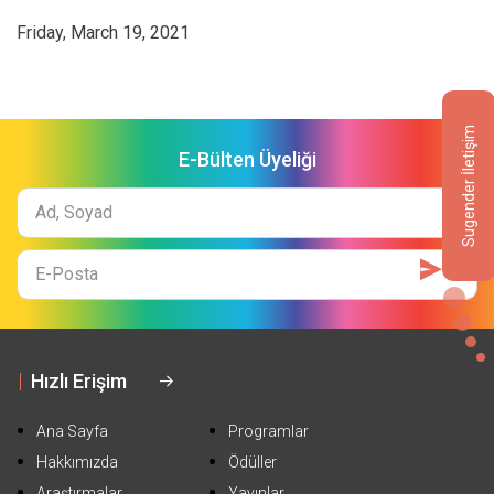
Friday, March 19, 2021
Sugender İletişim
E-Bülten Üyeliği
Ad
Soyad
E-
Mail
Hızlı Erişim
Ana Sayfa
Programlar
Hakkımızda
Ödüller
Araştırmalar
Yayınlar