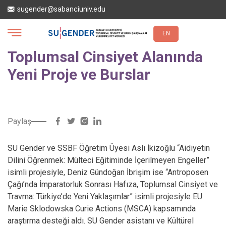
Ana
sugender@sabanciuniv.edu
içeriğe
atla
EN
Toplumsal Cinsiyet Alanında
Yeni Proje ve Burslar
Paylaş
SU Gender ve SSBF Öğretim Üyesi Aslı İkizoğlu “Aidiyetin
Dilini Öğrenmek: Mülteci Eğitiminde İçerilmeyen Engeller”
isimli projesiyle, Deniz Gündoğan İbrişim ise “Antroposen
Çağı’nda İmparatorluk Sonrası Hafıza, Toplumsal Cinsiyet ve
Travma: Türkiye’de Yeni Yaklaşımlar” isimli projesiyle EU
Marie Sklodowska Curie Actions (MSCA) kapsamında
araştırma desteği aldı. SU Gender asistanı ve Kültürel