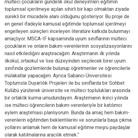
mülteci çocukların gündelik okul deneyimleri eğitimin
toplumsal içerilmeye açılan sihirli bir kapı olmaktan ziyade
sürekli bir mücadele alanı olduğunu gösteriyor. Bu proje de
en genel ifadeyle kamusal eğitimde toplumsal içerilmeyi
engelleyen süreçleri inceleyen literatüre katkıda bulunmayı
amaçlıyor. MSCA-IF kapsamında uyum sınıflarının mülteci
çocukların ve onların bakım-verenlerinin sosyalizasyonlarını
nasıl etkilediğini araştıracağım. Araştırmanın ilk yılında
ilkokul, ortaokul ve lise düzeyinden seçilecek birer uyum
sınıfında gözlemlerde bulunup öğretmenler ve öğrencilerle
mülakatlar yapacağım. Ayrıca Sabancı Üniversitesi
Toplumsla Duyarlılık Projeleri ile bu sınıflarda bir Sohbet
Kulübü yürüterek üniversite ve mülteci toplulukları arasında
bir ortaklık kurma umudundayım. Araştırmanın ikinci yılında
ise mülteci öğrencilerin bakım-verenleriyle bir katılımcı
eylem araştırması planlıyorum. Bunda da amaç hem bakım-
verenlerin eğitimden beklentilerini ve sorunlarla başa çıkma
yollarını anlamak hem de kamusal eğitime meşru paydaşlar
olarak katılmalarına aracılık etmek.”