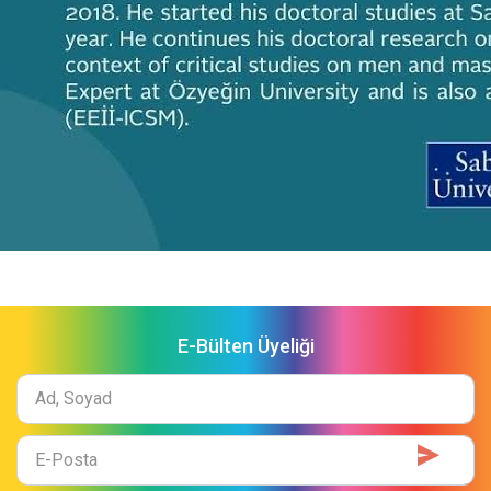
E-Bülten Üyeliği
Ad
Soyad
E-
Mail