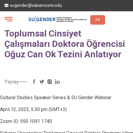
Ana
sugender@sabanciuniv.edu
içeriğe
atla
EN
Toplumsal Cinsiyet
Çalışmaları Doktora Öğrencisi
Oğuz Can Ok Tezini Anlatıyor
Paylaş
Cultural Studies Speaker Series & SU Gender Webinar
April 12, 2023, 5.30 pm (GMT+3)
Zoom ID: 950 1091 1740