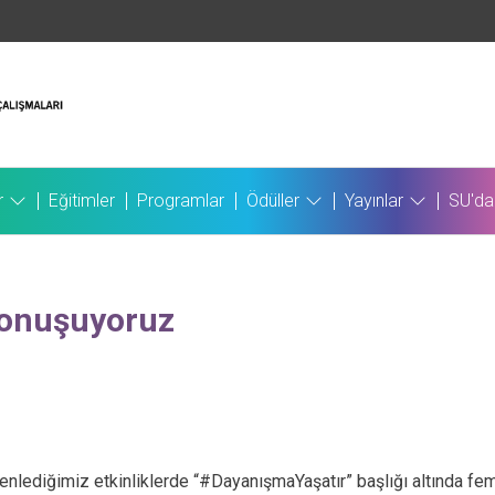
r
Eğitimler
Programlar
Ödüller
Yayınlar
SU'da
Konuşuyoruz
enlediğimiz etkinliklerde “#DayanışmaYaşatır” başlığı altında 