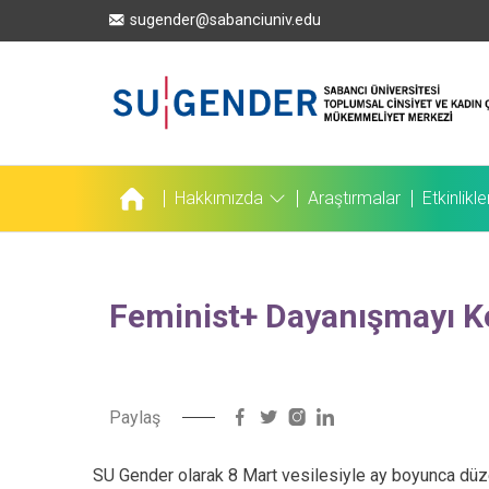
Ana
sugender@sabanciuniv.edu
içeriğe
atla
Hakkımızda
Araştırmalar
Etkinlikle
Ana
gezinti
menüsü
Feminist+ Dayanışmayı 
Paylaş
SU Gender olarak 8 Mart vesilesiyle ay boyunca düz