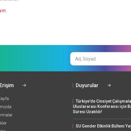
yın
.
Ad
Soyad
 Erişim
Duyurular
Sayfa
Türkiye'de Cinsiyet Çalışmala
Uluslararası Konferansı için 
ımızda
Süresi Uzatıldı!
ırmalar
ikler
SU Gender Etkinlik Bülteni Ya