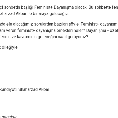
çi sohbetin başlığı Feminist+ Dayanışma olacak. Bu sohbette femi
aharzad Akbar ile bir araya geleceğiz.
da ele alacağımız sorulardan bazıları şöyle: Feminist+ dayanış
ham veren feminist+ dayanışma örnekleri neler? Dayanışma - özell
lerinin ve kavramının geleceğini nasıl görüyoruz?
ramızda görmek dileğiyle.
 Kandiyoti, Shaharzad Akbar
anacaktır.