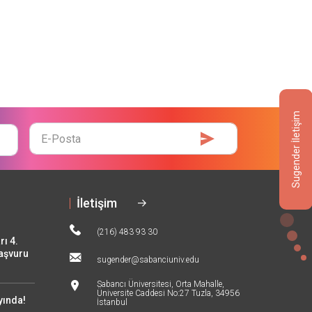
Sugender İletişim
E-
Mail
İletişim
(216) 483 93 30
rı 4.
Başvuru
sugender@sabanciuniv.edu
Sabancı Üniversitesi, Orta Mahalle,
Üniversite Caddesi No:27 Tuzla, 34956
yında!
İstanbul