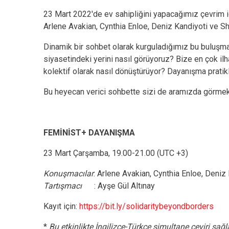
23 Mart 2022'de ev sahipliğini yapacağımız çevrim i
Arlene Avakian, Cynthia Enloe, Deniz Kandiyoti ve Sh
Dinamik bir sohbet olarak kurguladığımız bu buluşma
siyasetindeki yerini nasıl görüyoruz? Bize en çok il
kolektif olarak nasıl dönüştürüyor? Dayanışma pratik
Bu heyecan verici sohbette sizi de a
FEMİNİST+ DAYANIŞMA
23 Mart Çarşamba, 19.00-21.00 (UTC +3)
Konuşmacılar
: Arlene Avakian, Cynthia Enloe, Deniz
Tartışmacı
: Ayşe Gül Altınay
Kayıt için:
https://bit.ly/solidaritybeyondborders
*
Bu etkinlikte İngilizce-Türkçe simultane çeviri sağl